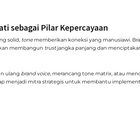
ti sebagai Pilar Kepercayaan
g solid,
tone
memberikan koneksi yang manusiawi. B
akan membangun
trust
jangka panjang dan menciptaka
un ulang
brand voice
, merancang tone matrix, atau men
siap menjadi mitra strategis untuk membantu implemen