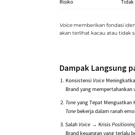
Risiko
Tidak
Voice
memberikan fondasi iden
akan terlihat kacau atau tidak se
Dampak Langsung pa
Konsistensi
Voice
Meningkatkan
Brand yang mempertahankan voi
Tone
yang Tepat Menguatkan 
Tone
bekerja dalam ranah emos
Salah
Voice
→ Krisis
Positionin
Brand keuangan yang terlalu be