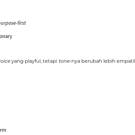
purpose-first
ionary
voice
yang playful, tetapi
tone
-nya berubah lebih empatik
orm