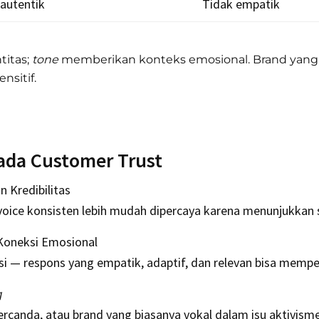
 autentik
Tidak empatik
titas;
tone
memberikan konteks emosional. Brand yan
nsitif.
da Customer Trust
 Kredibilitas
ce konsisten lebih mudah dipercaya karena menunjukkan stab
Koneksi Emosional
i — respons yang empatik, adaptif, dan relevan bisa memp
g
rcanda, atau brand yang biasanya vokal dalam isu aktivisme