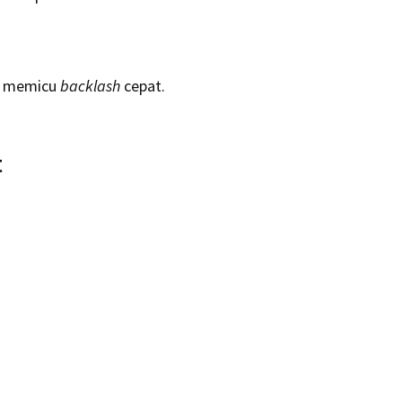
at memicu
backlash
cepat.
t