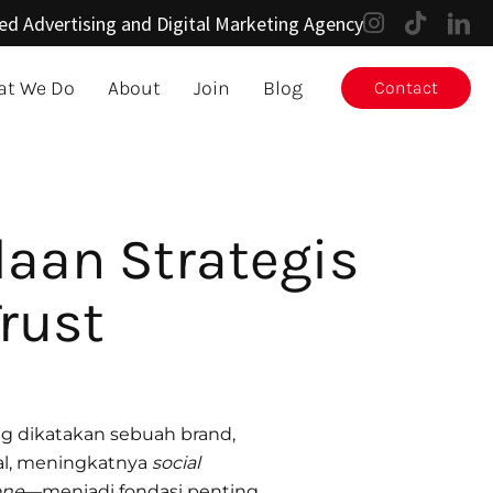
ed Advertising and Digital Marketing Agency
t We Do
About
Join
Blog
Contact
daan Strategis
rust
ng dikatakan sebuah brand,
al, meningkatnya
social
one
—menjadi fondasi penting