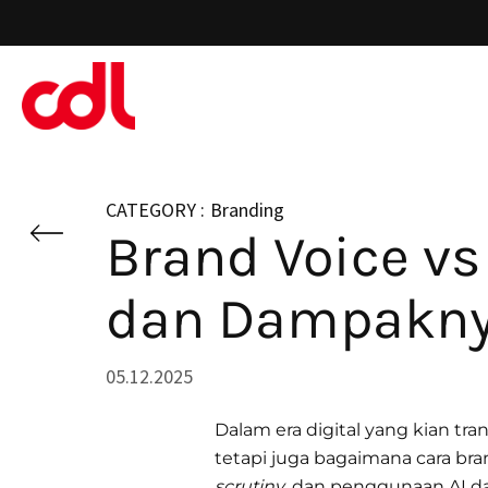
Skip
to
main
content
Branding
Brand Voice vs
dan Dampakny
05.12.2025
Dalam era digital yang kian t
tetapi juga bagaimana cara br
scrutiny
, dan penggunaan AI 