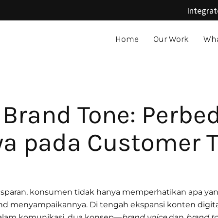
Integrat
Home
Our Work
Wha
 Brand Tone: Perbe
a pada Customer T
ransparan, konsumen tidak hanya memperhatikan apa ya
and menyampaikannya. Di tengah ekspansi konten digit
dalam komunikasi, dua konsep—
brand voice
dan
brand t