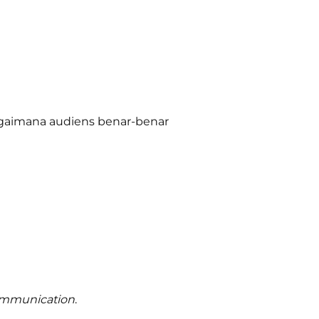
imana audiens benar-benar
ommunication
.