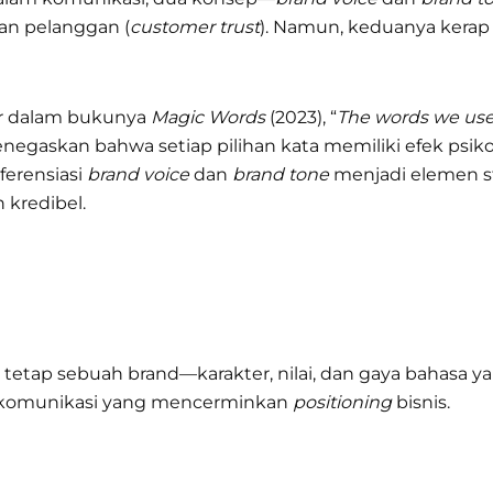
n pelanggan (
customer trust
). Namun, keduanya kerap 
er dalam bukunya
Magic Words
(2023), “
The words we use 
menegaskan bahwa setiap pilihan kata memiliki efek ps
ferensiasi
brand voice
dan
brand tone
menjadi elemen 
 kredibel.
 tetap sebuah brand—karakter, nilai, dan gaya bahasa 
komunikasi yang mencerminkan
positioning
bisnis.