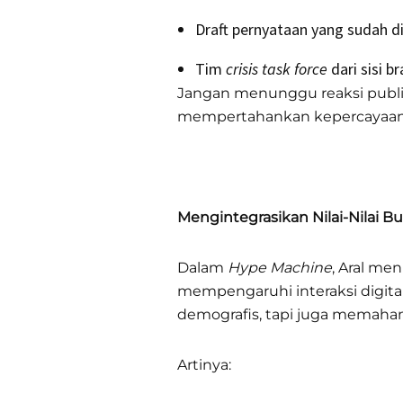
Draft pernyataan yang sudah di
Tim
crisis task force
dari sisi b
Jangan menunggu reaksi publik 
mempertahankan kepercayaan
Mengintegrasikan Nilai-Nilai B
Dalam
Hype Machine
, Aral me
mempengaruhi interaksi digita
demografis, tapi juga memahami
Artinya: