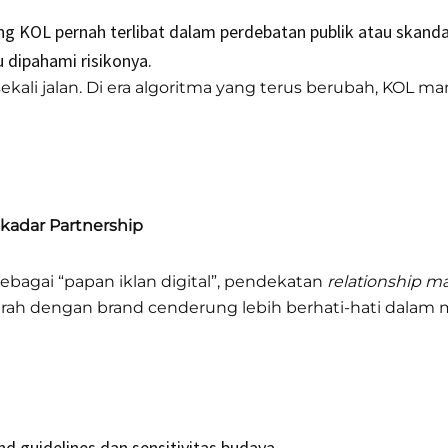
ng KOL pernah terlibat dalam perdebatan publik atau skandal
u dipahami risikonya.
 sekali jalan. Di era algoritma yang terus berubah, KOL 
kadar Partnership
ebagai “papan iklan digital”, pendekatan
relationship m
ah dengan brand cenderung lebih berhati-hati dalam m
 guidelines dan sensitivitas budaya