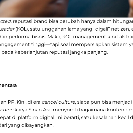
cted
, reputasi brand bisa berubah hanya dalam hitunga
Leader
(KOL), satu unggahan lama yang “digali” netizen, at
an performa bisnis. Maka, KOL management kini tak han
engagement tinggi—tapi soal mempersiapkan sistem yang
 pada keberlanjutan reputasi jangka panjang.
mentara
an PR. Kini, di era
cancel culture
, siapa pun bisa menjad
chine
karya Sinan Aral menyoroti bagaimana konten emo
pat di platform digital. Ini berarti, satu kesalahan kecil
 dari yang dibayangkan.