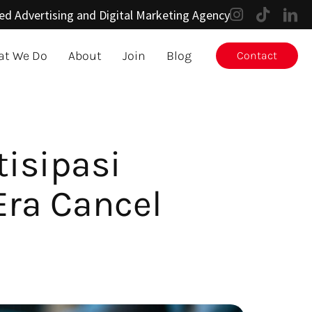
ed Advertising and Digital Marketing Agency
t We Do
About
Join
Blog
Contact
isipasi
Era Cancel