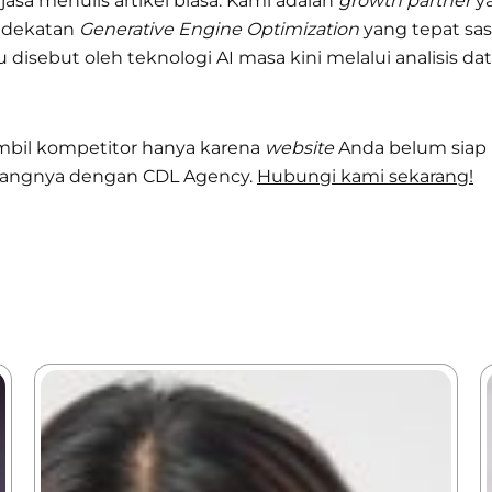
sa menulis artikel biasa. Kami adalah
growth partner
ya
endekatan
Generative Engine Optimization
yang tepat sa
disebut oleh teknologi AI masa kini melalui analisis 
mbil kompetitor hanya karena
website
Anda belum siap 
anjangnya dengan CDL Agency.
Hubungi kami sekarang!