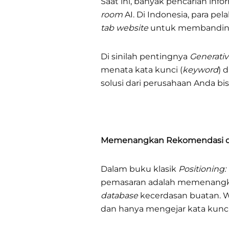
Saat ini, banyak pencarian inf
room
AI. Di Indonesia, para p
tab website
untuk membanding
Di sinilah pentingnya
Generativ
menata kata kunci (
keyword
) 
solusi dari perusahaan Anda b
Memenangkan Rekomendasi d
Dalam buku klasik
Positioning:
pemasaran adalah memenangkan 
database
kecerdasan buatan. W
dan hanya mengejar kata kunci