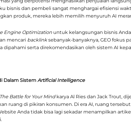
ormasi yang berpotensi menghasilkan penjualan langsung
elaku bisnis dan pembeli sangat menghargai efisiensi w
kan produk, mereka lebih memilih menyuruh AI mer
e Engine Optimization
untuk kelangsungan bisnis Anda.
dan mencari
backlink
sebanyak-banyaknya, GEO fokus pa
isa dipahami serta direkomendasikan oleh sistem AI ke
i Dalam Sistem
Artificial Intelligence
 The Battle for Your Mind
karya Al Ries dan Jack Trout, d
ruang di pikiran konsumen. Di era AI, ruang tersebut
ebsite Anda tidak bisa lagi sekadar menampilkan arti
.