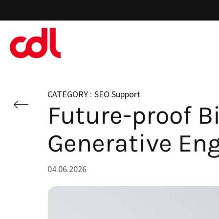
Skip
to
main
content
SEO Support
Future-proof B
Generative En
04.06.2026