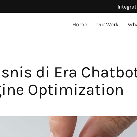
Integrat
Home
Our Work
Wha
isnis di Era Chatbo
gine Optimization