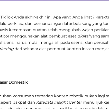
TikTok Anda akhir-akhir ini. Apa yang Anda lihat? Karakt
rlalu berkilau, dan pemandangan latar belakang yang 
sis kecerdasan buatan telah mengubah wajah periklana
titor menggunakan alat pembuat aset
digital
yang sam
 efisiensi harus mulai mengalah pada esensi, dan perus
rketing
dari sekadar alat pembuat konten instan menjad
Pasar Domestik
nuhan konsumen terhadap konten robotik bukan lagi seka
 seperti Jakpat dan
Katadata Insight Center
menunjukkan i
sia kini bisa mengenali visual hasil buatan mesin dalam 