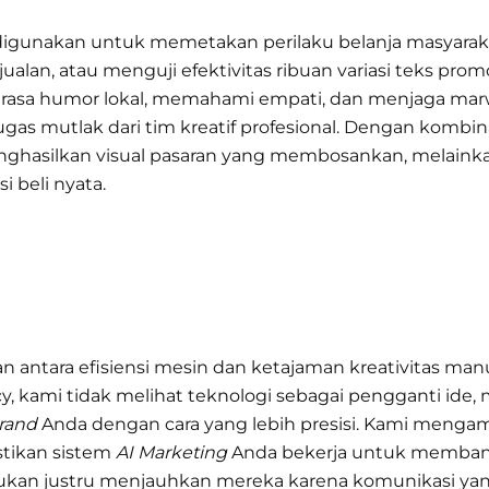
ka digunakan untuk memetakan perilaku belanja masyara
ualan, atau menguji efektivitas ribuan variasi teks prom
rasa humor lokal, memahami empati, dan menjaga ma
ugas mutlak dari tim kreatif profesional. Dengan kombina
ghasilkan visual pasaran yang membosankan, melaink
beli nyata.
antara efisiensi mesin dan ketajaman kreativitas manu
cy, kami tidak melihat teknologi sebagai pengganti ide,
rand
Anda dengan cara yang lebih presisi. Kami mengamb
stikan sistem
AI Marketing
Anda bekerja untuk memban
ukan justru menjauhkan mereka karena komunikasi yang