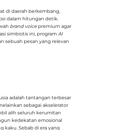
kat di daerah berkembang,
osi dalam hitungan detik.
rwah
brand voice
premium agar
si simbiotis ini, program
AI
an sebuah pesan yang relevan
sia adalah tantangan terbesar
 melainkan sebagai akselerator
il alih seluruh kerumitan
gun kedekatan emosional
 kaku. Sebab di era yang