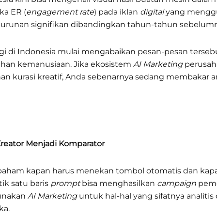
ka ER (
engagement rate
) pada iklan
digital
yang menggu
urunan signifikan dibandingkan tahun-tahun sebelumn
 di Indonesia mulai mengabaikan pesan-pesan tersebut 
uhan kemanusiaan. Jika ekosistem
AI Marketing
perusah
han kurasi kreatif, Anda sebenarnya sedang membakar a
reator Menjadi Komparator
 paham kapan harus menekan tombol otomatis dan kapa
ik satu baris
prompt
bisa menghasilkan
campaign
peme
gunakan
AI Marketing
untuk hal-hal yang sifatnya analitis 
ka.