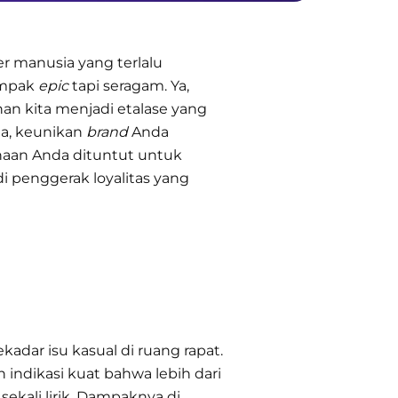
er manusia yang terlalu
tampak
epic
tapi seragam. Ya,
n kita menjadi etalase yang
a, keunikan
brand
Anda
ahaan Anda dituntut untuk
i penggerak loyalitas yang
dar isu kasual di ruang rapat.
ndikasi kuat bahwa lebih dari
sekali lirik. Dampaknya di