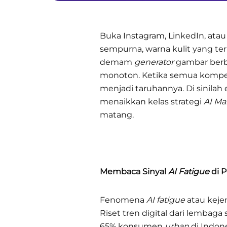
Buka Instagram, LinkedIn, atau 
sempurna, warna kulit yang te
demam
generator
gambar berba
monoton. Ketika semua kompe
menjadi taruhannya. Di sinilah
menaikkan kelas strategi
AI Ma
matang.
Membaca Sinyal
AI Fatigue
di 
Fenomena
AI fatigue
atau keje
Riset tren digital dari lembaga
65% konsumen
urban
di Indone