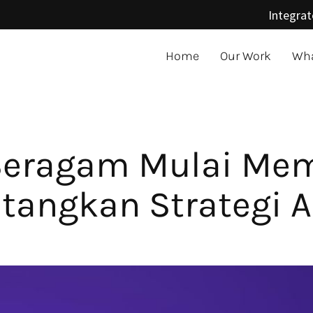
Integrat
Home
Our Work
Wha
 Seragam Mulai Me
angkan Strategi A