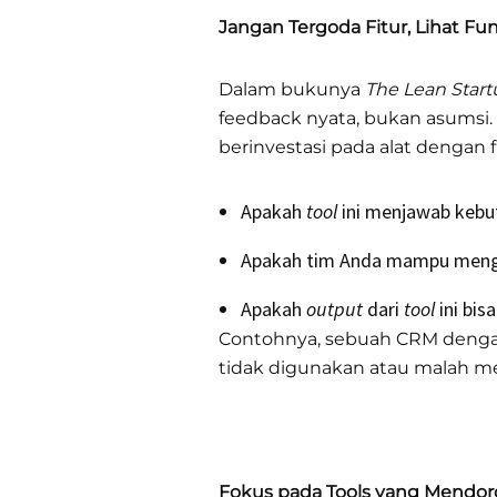
Jangan Tergoda Fitur, Lihat Fu
Dalam bukunya
The Lean Start
feedback nyata, bukan asumsi.
berinvestasi pada alat dengan f
Apakah
tool
ini menjawab keb
Apakah tim Anda mampu meng
Apakah
output
dari
tool
ini bis
Contohnya, sebuah CRM dengan 
tidak digunakan atau malah me
Fokus pada Tools yang Mendor