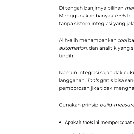
Di tengah banjirnya pilihan
mar
Menggunakan banyak
tools
buk
tanpa sistem integrasi yang jela
Alih-alih menambahkan
tool
ba
automation
, dan analitik yang
tindih.
Namun integrasi saja tidak cuk
langganan.
Tools
gratis bisa sa
pemborosan jika tidak mengha
Gunakan prinsip
build-measure
Apakah
tools
ini mempercepat 