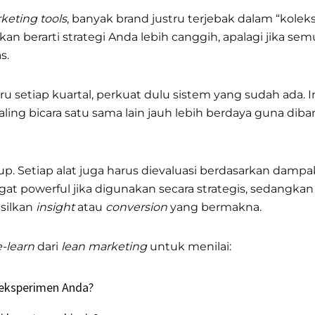
keting tools
, banyak brand justru terjebak dalam “koleks
an berarti strategi Anda lebih canggih, apalagi jika sem
s.
ru setiap kuartal, perkuat dulu sistem yang sudah ada. I
 saling bicara satu sama lain jauh lebih berdaya guna d
up. Setiap alat juga harus dievaluasi berdasarkan damp
ngat powerful jika digunakan secara strategis, sedangkan 
silkan
insight
atau
conversion
yang bermakna.
-learn
dari
lean marketing
untuk menilai:
eksperimen Anda?