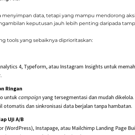
a menyimpan data, tetapi yang mampu mendorong aks
gambilan keputusan jauh lebih penting daripada tamp
ng tools yang sebaiknya diprioritaskan:
nalytics 4, Typeform, atau Instagram Insights untuk mema
c
.
on Ringan
yo untuk
campaign
yang tersegmentasi dan mudah dikelola. 
il otomatis dan sinkronisasi data berjalan tanpa hambatan.
ap Uji A/B
or (WordPress), Instapage, atau Mailchimp Landing Page Bu