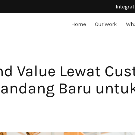
Integrat
Home
Our Work
Wha
d Value Lewat Cus
Pandang Baru unt