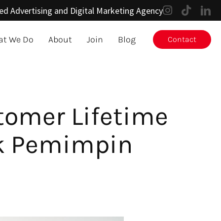
ed Advertising and Digital Marketing Agency
t We Do
About
Join
Blog
Contact
tomer Lifetime
uk Pemimpin