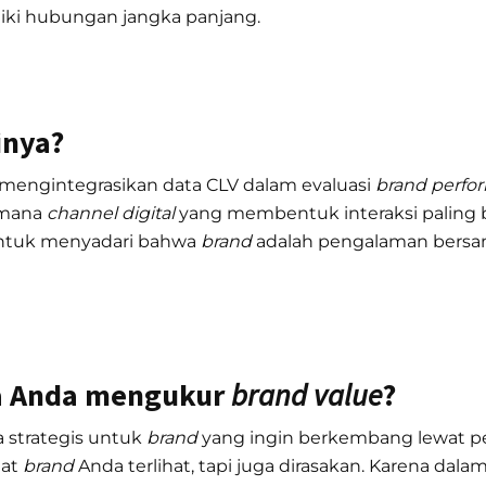
ki hubungan jangka panjang.
nya?
mengintegrasikan data CLV dalam evaluasi
brand perfo
 mana
channel digital
yang membentuk interaksi paling
 untuk menyadari bahwa
brand
adalah pengalaman bersa
a Anda mengukur
brand value
?
a strategis untuk
brand
yang ingin berkembang lewat pe
uat
brand
Anda terlihat, tapi juga dirasakan. Karena dala