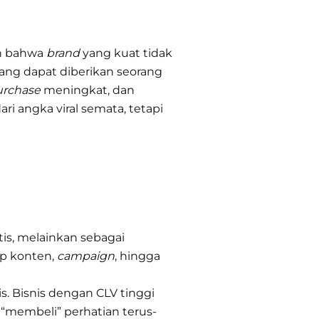
an bahwa
brand
yang kuat tidak
yang dapat diberikan seorang
urchase
meningkat, dan
i angka viral semata, tetapi
atis, melainkan sebagai
iap konten,
campaign
, hingga
nis. Bisnis dengan CLV tinggi
 “membeli” perhatian terus-