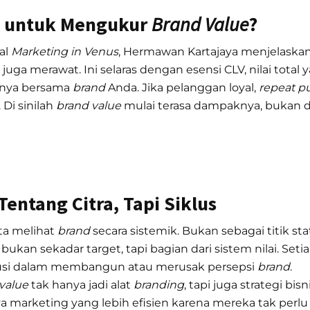
n untuk Mengukur
Brand Value
?
al
Marketing in Venus
, Hermawan Kartajaya menjelask
ga merawat. Ini selaras dengan esensi CLV, nilai total 
pnya bersama
brand
Anda. Jika pelanggan loyal,
repeat p
 Di sinilah
brand value
mulai terasa dampaknya, bukan dar
entang Citra, Tapi Siklus
a melihat
brand
secara sistemik. Bukan sebagai titik st
bukan sekadar target, tapi bagian dari sistem nilai. Set
busi dalam membangun atau merusak persepsi
brand
.
value
tak hanya jadi alat
branding
, tapi juga strategi bis
 marketing yang lebih efisien karena mereka tak perlu