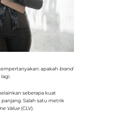
 mempertanyakan: apakah
brand
lagi.
melainkan seberapa kuat
anjang. Salah satu metrik
me Value
(CLV).