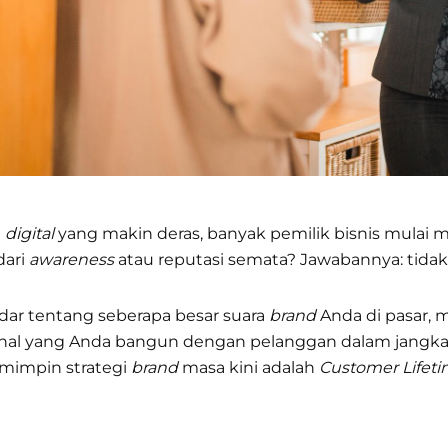
i
digital
yang makin deras, banyak pemilik bisnis mulai
dari
awareness
atau reputasi semata? Jawabannya: tidak 
adar tentang seberapa besar suara
brand
Anda di pasar, 
nal yang Anda bangun dengan pelanggan dalam jangka p
pemimpin strategi
brand
masa kini adalah
Customer Lifeti