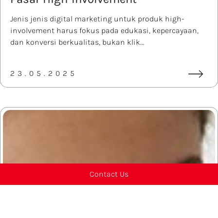
Jenis jenis digital marketing untuk produk high-
involvement harus fokus pada edukasi, kepercayaan,
dan konversi berkualitas, bukan klik...
23.05.2025
Contact Us