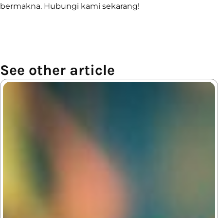
bermakna. Hubungi kami sekarang!
See other article