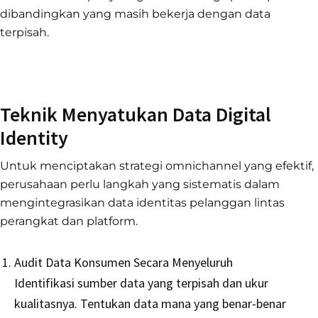
dibandingkan yang masih bekerja dengan data
terpisah.
Teknik Menyatukan Data Digital
Identity
Untuk menciptakan strategi omnichannel yang efektif,
perusahaan perlu langkah yang sistematis dalam
mengintegrasikan data identitas pelanggan lintas
perangkat dan platform.
Audit Data Konsumen Secara Menyeluruh
Identifikasi sumber data yang terpisah dan ukur
kualitasnya. Tentukan data mana yang benar-benar