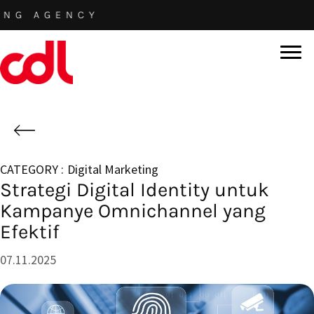
Skip
GENCY
to
main
content
Digital Marketing
Strategi Digital Identity untuk
Kampanye Omnichannel yang
Efektif
07.11.2025