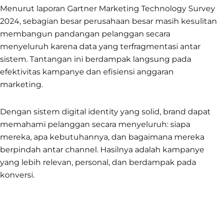
Menurut laporan Gartner Marketing Technology Survey
2024, sebagian besar perusahaan besar masih kesulitan
membangun pandangan pelanggan secara
menyeluruh karena data yang terfragmentasi antar
sistem. Tantangan ini berdampak langsung pada
efektivitas kampanye dan efisiensi anggaran
marketing.
Dengan sistem digital identity yang solid, brand dapat
memahami pelanggan secara menyeluruh: siapa
mereka, apa kebutuhannya, dan bagaimana mereka
berpindah antar channel. Hasilnya adalah kampanye
yang lebih relevan, personal, dan berdampak pada
konversi.