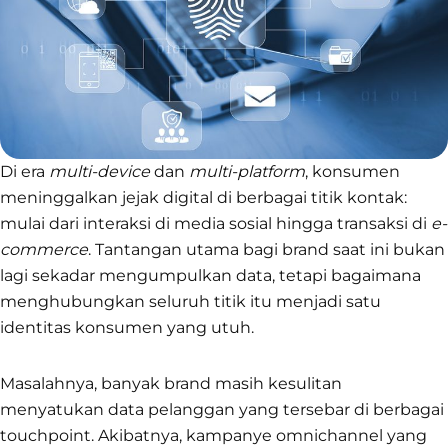
Di era
multi-device
dan
multi-platform
, konsumen
meninggalkan jejak digital di berbagai titik kontak:
mulai dari interaksi di media sosial hingga transaksi di
e-
commerce
. Tantangan utama bagi brand saat ini bukan
lagi sekadar mengumpulkan data, tetapi bagaimana
menghubungkan seluruh titik itu menjadi satu
identitas konsumen yang utuh.
Masalahnya, banyak brand masih kesulitan
menyatukan data pelanggan yang tersebar di berbagai
touchpoint. Akibatnya, kampanye omnichannel yang